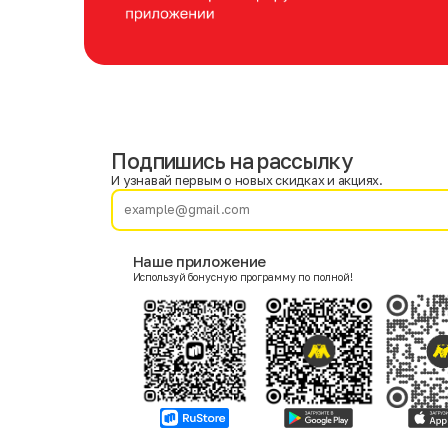
Подпишись на рассылку
Имя
Фамилия
И узнавай первым о новых скидках и акциях.
E-mail
Наше приложение
Используй бонусную программу по полной!
Пол
Мужской
Женский
Согласие на получение чеков по электронной почте