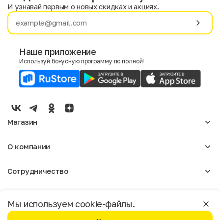
И узнавай первым о новых скидках и акциях.
Имя
Фамилия
Наше приложение
Используй бонусную программу по полной!
E-mail
Пол
Мужской
Женский
Магазин
Согласие на получение чеков по электронной почте
Женское
О компании
Мужское
Аксессуары
О нас
Детское
Сотрудничество
Отзывы
Блог
Оптовикам
Вакансии
Помощь
Москва
Арендодателям
Магазины
Мы используем cookie-файлы.
Реклама
Доставка и оплата
Бонусная программа